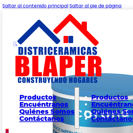
Saltar al contenido principal
Saltar al pie de página
🔍
Inicio
/
Shop
/
PINTURA, ESTUCOS Y COMPLEMENTOS
/
Productos
Productos
Encuéntranos
Encuéntran
Quiénes Somos
Quiénes S
Contáctanos
Contáctano
0