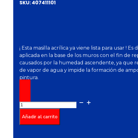
SKU:
407411101
¡ Esta masilla acrílica ya viene lista para usar ! Es
aplicada en la base de los muros con el fin de re
causados por la humedad ascendente, ya que re
de vapor de agua y impide la formación de ampo
pintura.
ESTUCOR®
ZÓCALO
1.5KG
Añadir al carrito
cantidad