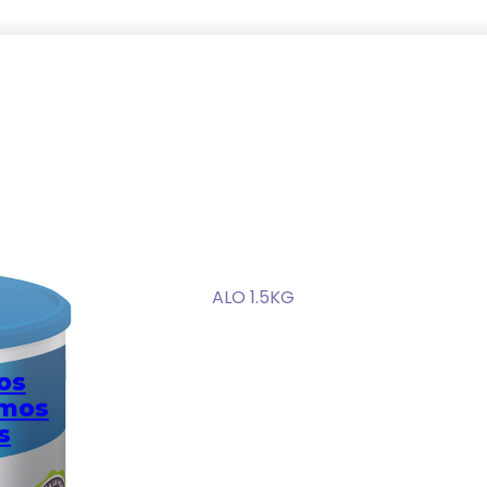
ESTUCOS
/
ESTUCOR® ZÓCALO 1.5KG
os
omos
s