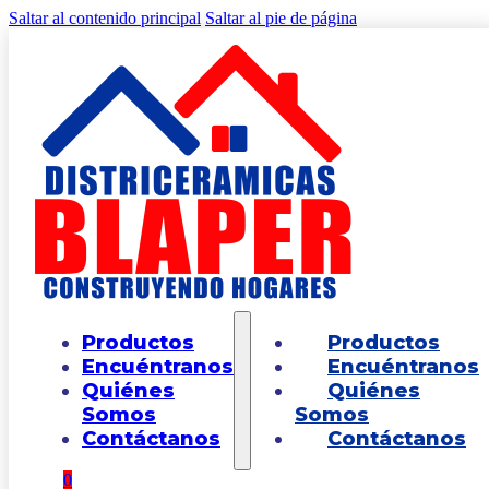
Saltar al contenido principal
Saltar al pie de página
CONÓCENOS
Nosotros
Productos
Productos
Encuéntranos
Encuéntranos
Quiénes
Quiénes
Somos
Somos
Contáctanos
Contáctanos
Misión
0