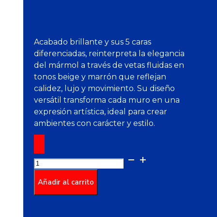
Acabado brillante y sus 5 caras
diferenciadas, reinterpreta la elegancia
del mármol a través de vetas fluidas en
tonos beige y marrón que reflejan
calidez, lujo y movimiento. Su diseño
versátil transforma cada muro en una
expresión artística, ideal para crear
ambientes con carácter y estilo.
Pared
Castilla
Arena
Añadir al carrito
Caras
Diferenciadas