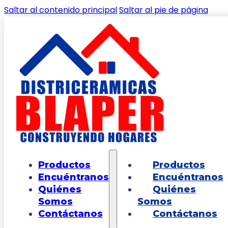
Saltar al contenido principal
Saltar al pie de página
🔍
Inicio
/
Shop
/
PAREDES
/
PARED LISA
/
Pared
Productos
Productos
Castilla Arena Caras Diferenciadas 30 X 60
Encuéntranos
Encuéntranos
Quiénes
Quiénes
Somos
Somos
Contáctanos
Contáctanos