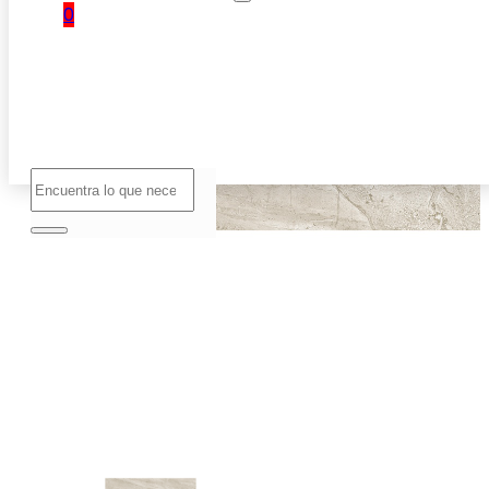
0
No hay
productos
en el
carrito.
Buscar