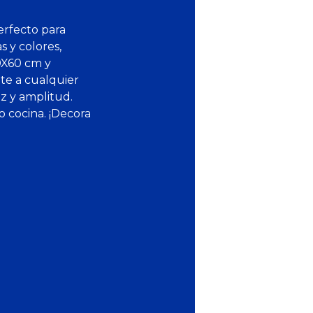
erfecto para
 y colores,
0X60 cm y
nte a cualquier
z y amplitud.
 cocina. ¡Decora