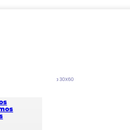
a Plana Blanca Cara Única 30X60
os
omos
s