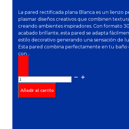
La pared rectificada plana Blanca es un lienzo p
plasmar diseños creativos que combinen texturas
creando ambientes inspiradores. Con formato 3
acabado brillante, esta pared se adapta fácilme
estilo decorativo generando una sensación de lu
Esta pared combina perfectamente en tu baño o
con…
Pared
Rectificada
Plana
Añadir al carrito
Blanca
Cara
Única
30X60
cantidad