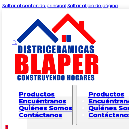
Saltar al contenido principal
Saltar al pie de página
🔍
Inicio
/
Shop
/
PAREDES
/
PARED LISA
/
Pared Rectificad
Productos
Productos
Encuéntranos
Encuéntran
Quiénes Somos
Quiénes S
Contáctanos
Contáctano
0