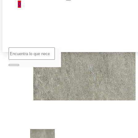
0
No hay
productos
en el
carrito.
Buscar