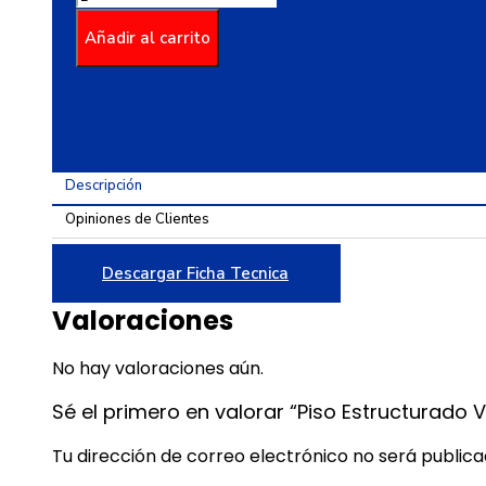
Estructurado
Vosgos
Añadir al carrito
Cafe
Multitono
60x60
cantidad
Descripción
Opiniones de Clientes
Descargar Ficha Tecnica
Valoraciones
No hay valoraciones aún.
Sé el primero en valorar “Piso Estructurado
Tu dirección de correo electrónico no será publica