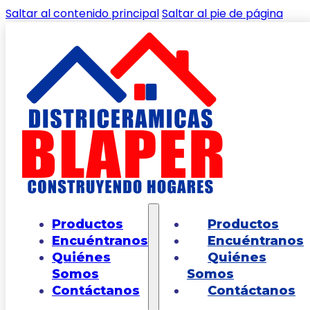
Saltar al contenido principal
Saltar al pie de página
🔍
Inicio
/
Shop
/
PISOS
/
PISOS EXTERIOR
/
Piso
Productos
Productos
Estructurado Vosgos Cafe Multitono 60×60
Encuéntranos
Encuéntranos
Quiénes
Quiénes
Somos
Somos
Contáctanos
Contáctanos