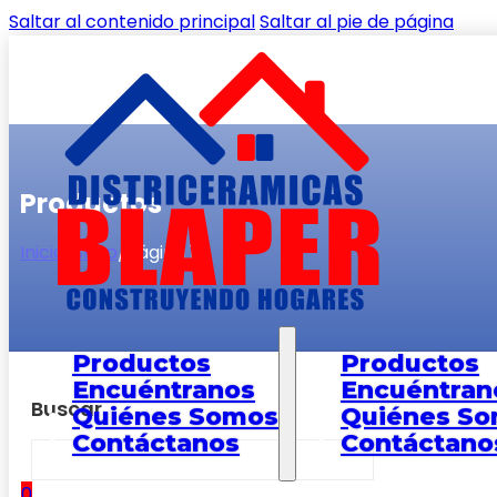
Saltar al contenido principal
Saltar al pie de página
Productos
Inicio
/
Shop
/
Página 1
Productos
Productos
Encuéntranos
Encuéntran
Buscar
Quiénes Somos
Quiénes S
Contáctanos
Contáctano
0