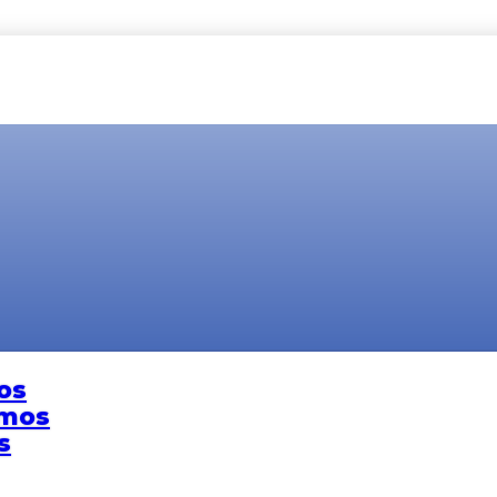
os
omos
s