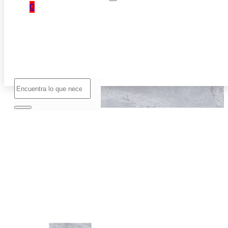
0
No hay
productos
en el
carrito.
Buscar