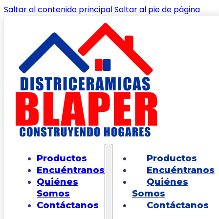
Saltar al contenido principal
Saltar al pie de página
🔍
Inicio
/
Shop
/
PAREDES
/
PARED
Productos
Productos
EXTRUCTURADA
/
Pared Laia Gris 30*60
Encuéntranos
Encuéntranos
Quiénes
Quiénes
Somos
Somos
Contáctanos
Contáctanos