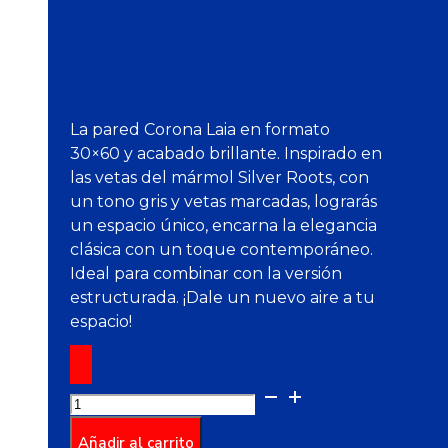
La pared Corona Laia en formato
30×60 y acabado brillante. Inspirado en
las vetas del mármol Silver Roots, con
un tono gris y vetas marcadas, lograrás
un espacio único, encarna la elegancia
clásica con un toque contemporáneo.
Ideal para combinar con la versión
estructurada. ¡Dale un nuevo aire a tu
espacio!
Pared
Laia
Gris
Añadir al carrito