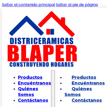
Saltar al contenido principal
Saltar al pie de página
Productos
Inicio
/
Shop
/
PAREDES
/
PARED EXTRUCTURADA
/
Página 
Productos
Productos
Encuéntranos
Encuéntranos
Quiénes
Quiénes
Somos
Somos
Filtros
Contáctanos
Contáctanos