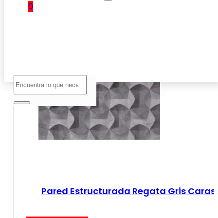
0
No hay
productos
en el
carrito.
Buscar
Pared Estructurada Regata Gris Caras