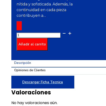
nítida y sofisticada. Además, la
continuidad en cada pieza
contribuyen a…
Pared
Rectificada
Estructurada
Añadir al carrito
Bromo
Blanco
Cara
Descripción
Única
Opiniones de Clientes
30X60
cantidad
Descargar Ficha Tecnica
Valoraciones
No hay valoraciones aún.