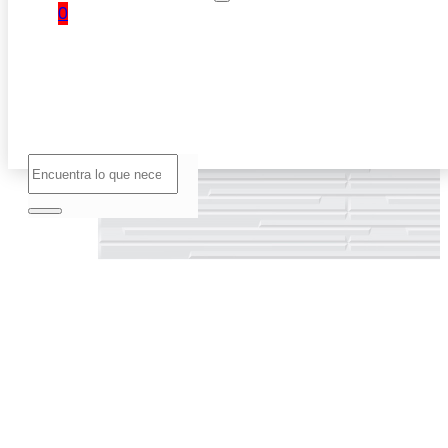
0
No hay
productos
en el
carrito.
Buscar