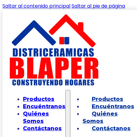
Saltar al contenido principal
Saltar al pie de página
🔍
Inicio
/
Shop
/
PAREDES
/
PARED
Productos
Productos
EXTRUCTURADA
/
Pared Rectificada
Encuéntranos
Encuéntranos
Estructurada Bromo Blanco Cara Única
Quiénes
Quiénes
30X60
Somos
Somos
Contáctanos
Contáctanos