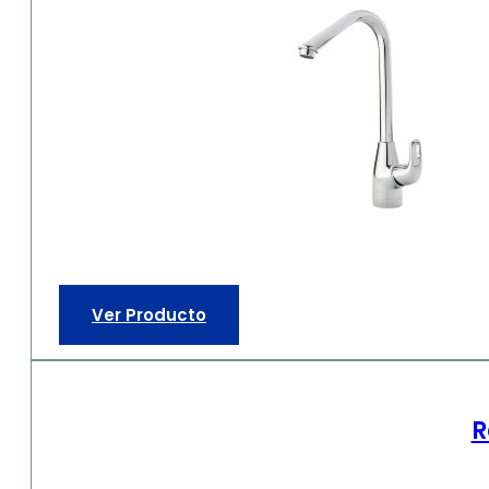
Ver Producto
R