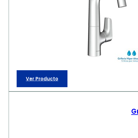
Ver Producto
G