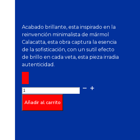
Acabado brillante, esta inspirado en la
reinvención minimalista de mármol
Calacatta, esta obra captura la esencia
de la sofisticación, con un sutil efecto
de brillo en cada veta, esta pieza irradia
autenticidad.
Pared
Pizano
Blanco
Añadir al carrito
Caras
Diferenciadas
25
x