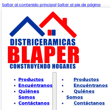
Saltar al contenido principal
Saltar al pie de página
🔍
Inicio
/
Shop
/
PAREDES
/
PARED LISA
/
Pared
Productos
Productos
Pizano Blanco Caras Diferenciadas 25 x 43.2
Encuéntranos
Encuéntranos
Quiénes
Quiénes
Somos
Somos
Contáctanos
Contáctanos