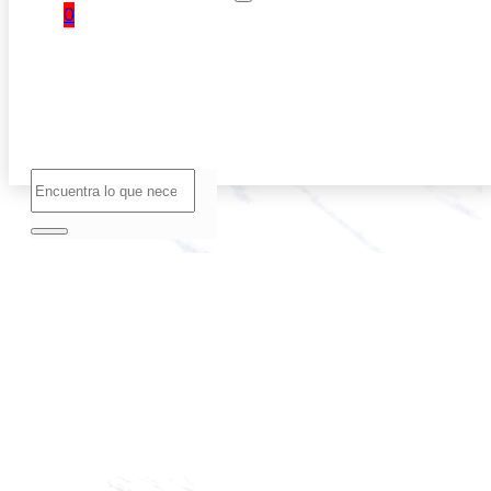
0
No hay
productos
en el
carrito.
Buscar