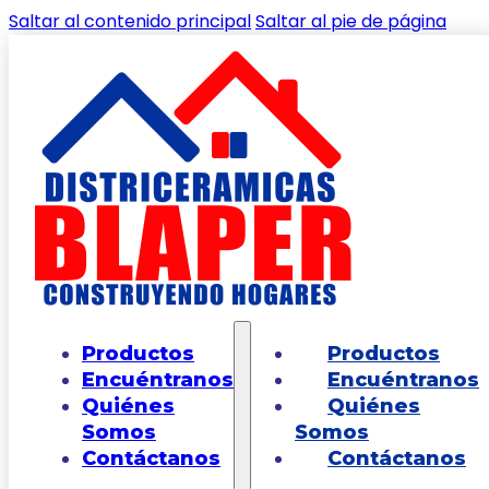
Saltar al contenido principal
Saltar al pie de página
Productos
Inicio
/
Shop
/
PINTURA, ESTUCOS Y COMPLEMENTOS
/
ES
Productos
Productos
Encuéntranos
Encuéntranos
Quiénes
Quiénes
Somos
Somos
Filtros
Contáctanos
Contáctanos