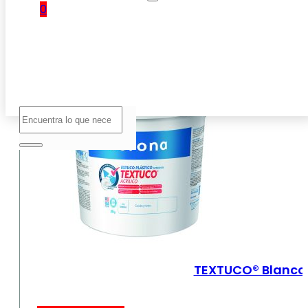
0
No hay
productos
en el
carrito.
Buscar
TEXTUCO® Blanco