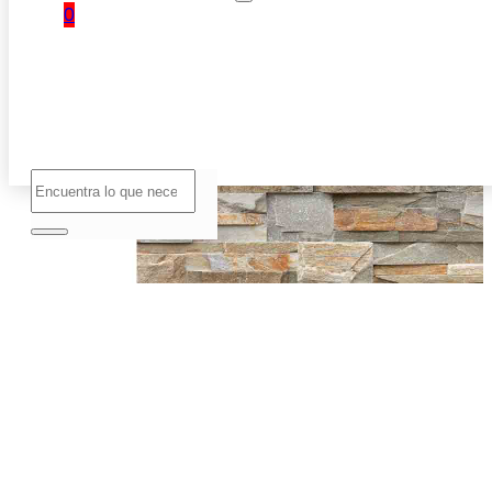
0
No hay
productos
en el
carrito.
Buscar