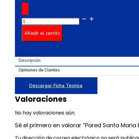
Pared
Santa
Maria
Añadir al carrito
Brillante
Multicolor
Cara
Descripción
Única
30x45
Opiniones de Clientes
cantidad
Descargar Ficha Tecnica
Valoraciones
No hay valoraciones aún.
Sé el primero en valorar “Pared Santa Maria 
Tu dirección de correo electrónico no será publica