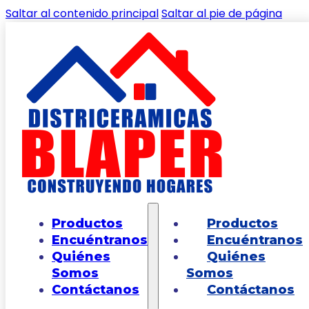
Saltar al contenido principal
Saltar al pie de página
🔍
Inicio
/
Shop
/
PAREDES
/
PARED
Productos
Productos
EXTRUCTURADA
/
Pared Santa Maria Brillante
Encuéntranos
Encuéntranos
Multicolor Cara Única 30×45
Quiénes
Quiénes
Somos
Somos
Contáctanos
Contáctanos