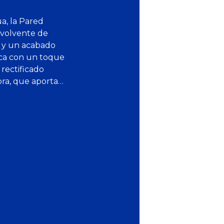
a, la Pared
nvolvente de
o y un acabado
sica con un toque
rectificado
ora, que aporta…