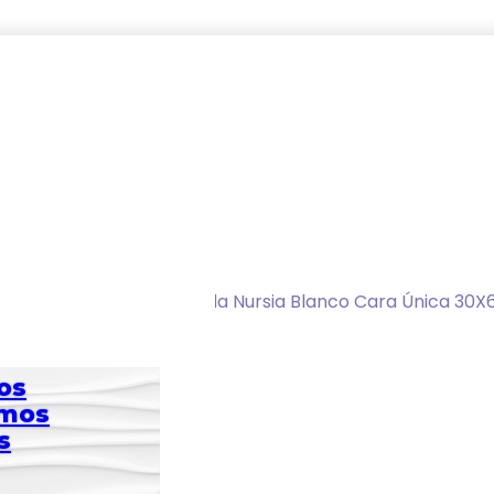
d Rectificada Estructurada Nursia Blanco Cara Única 30X
os
omos
s