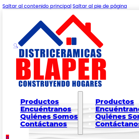
Saltar al contenido principal
Saltar al pie de página
🔍
Inicio
/
Shop
/
PAREDES
/
PARED EXTRUCTURADA
/
Pare
Productos
Productos
Encuéntranos
Encuéntran
Quiénes Somos
Quiénes S
Contáctanos
Contáctano
0