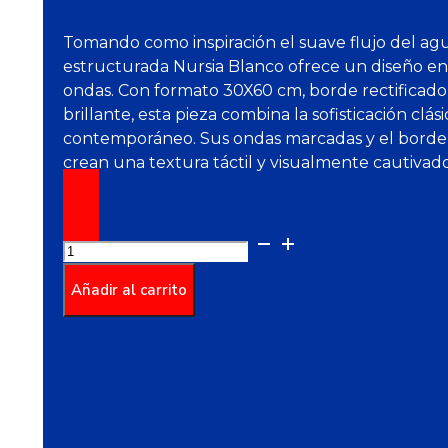
Tomando como inspiración el suave flujo del agu
estructurada Nursia Blanco ofrece un diseño e
ondas. Con formato 30X60 cm, borde rectificad
brillante, esta pieza combina la sofisticación clá
contemporáneo. Sus ondas marcadas y el borde 
crean una textura táctil y visualmente cautivad
Pared
Rectificada
Estructurada
Añadir al carrito
Nursia
Blanco
Cara
Única
30X60
cantidad