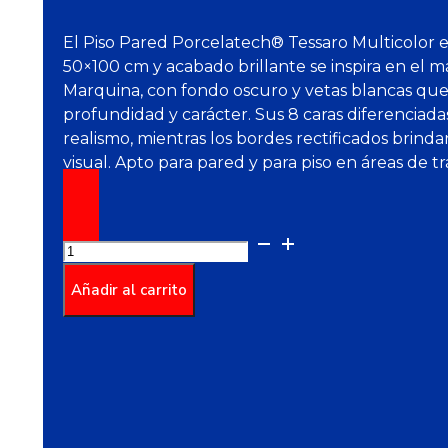
El Piso Pared Porcelatech® Tessaro Multicolor 
50×100 cm y acabado brillante se inspira en el m
Marquina, con fondo oscuro y vetas blancas qu
profundidad y carácter. Sus 8 caras diferenciada
realismo, mientras los bordes rectificados brind
visual. Apto para pared y para piso en áreas de tr
Piso
Porcelatech
Tessaro
Añadir al carrito
Rec
Multi
50*1.00
cantidad