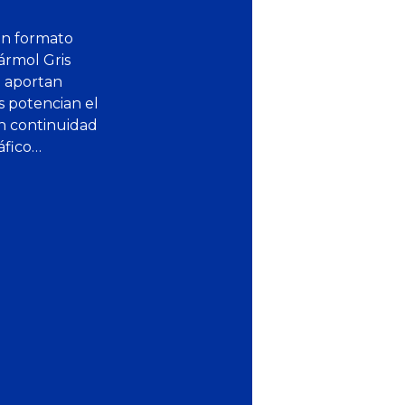
en formato
ármol Gris
e aportan
s potencian el
an continuidad
áfico…