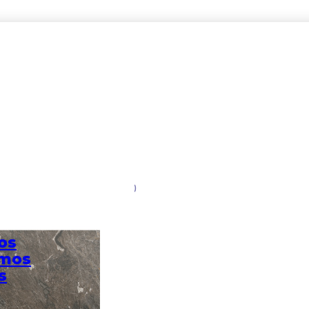
Tessaro Rec Multi 50*1.00
os
omos
s