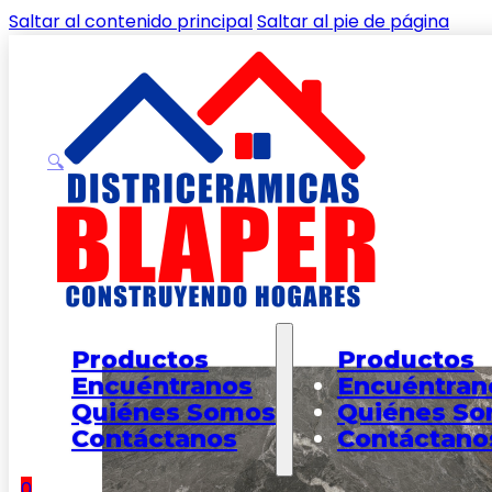
Saltar al contenido principal
Saltar al pie de página
🔍
Inicio
/
Shop
/
PISOS
/
PORCELATESH
/
Piso Porcelatech 
Productos
Productos
Encuéntranos
Encuéntran
Quiénes Somos
Quiénes S
Contáctanos
Contáctano
0