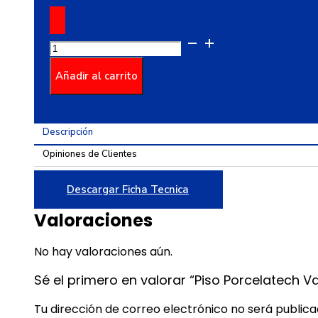
Piso
Porcelatech
Valmora
Añadir al carrito
Rec
Marfil
50*1.00
Descripción
cantidad
Opiniones de Clientes
Descargar Ficha Tecnica
Valoraciones
No hay valoraciones aún.
Sé el primero en valorar “Piso Porcelatech Va
Tu dirección de correo electrónico no será publica