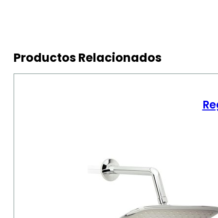
Productos Relacionados
Re