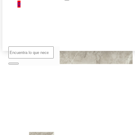
0
No hay
productos
en el
carrito.
Buscar