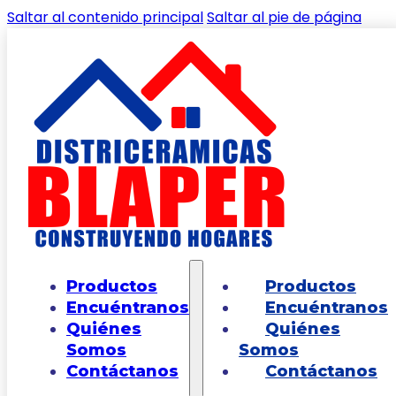
Saltar al contenido principal
Saltar al pie de página
🔍
Inicio
/
Shop
/
PISOS
/
PORCELATESH
/
Piso
Productos
Productos
Porcelatech Valmora Rec Marfil 50*1.00
Encuéntranos
Encuéntranos
Quiénes
Quiénes
Somos
Somos
Contáctanos
Contáctanos