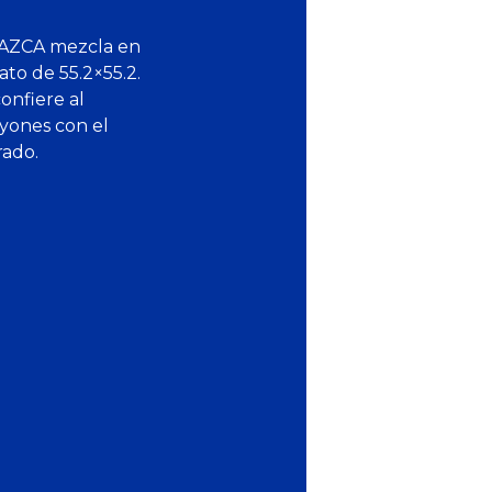
NAZCA mezcla en
ato de 55.2×55.2.
onfiere al
ayones con el
rado.