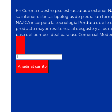
En Corona nuestro piso estructurado exterior 
su interior distintas tipologías de piedra, un form
NAZCA incorpora la tecnología Perdura que le c
producto mayor resistencia al desgaste y a los r
paso del tiempo. Ideal para uso Comercial Mode
Piso
Nazca
Multicolor
Añadir al carrito
Caras
Diferenciadas
55.2X55.2
cantidad