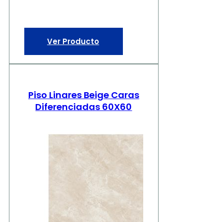
Ver Producto
Piso Linares Beige Caras
Diferenciadas 60X60