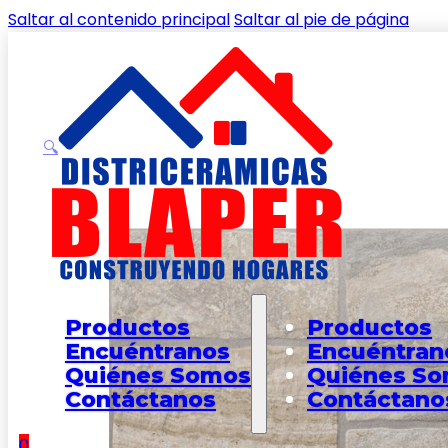
Saltar al contenido principal
Saltar al pie de página
🔍
Inicio
/
Shop
/
PISOS
/
PISOS EXTERIOR
/
Piso Nazca Mult
Productos
Productos
Encuéntranos
Encuéntran
Quiénes Somos
Quiénes S
Contáctanos
Contáctano
0