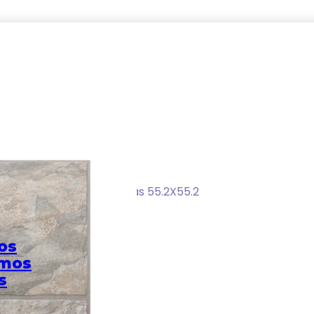
icolor Caras Diferenciadas 55.2X55.2
os
omos
s