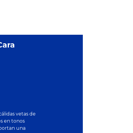
Cara
cálidas vetas de
os en tonos
aportan una