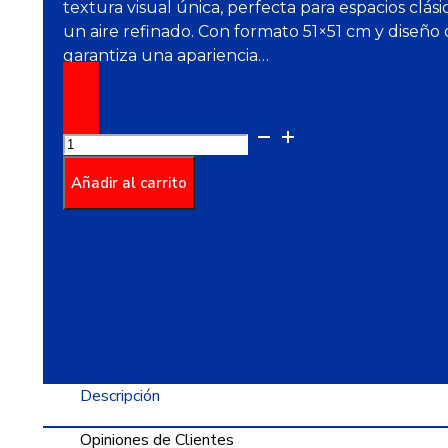
textura visual única, perfecta para espacios clá
un aire refinado. Con formato 51×51 cm y diseño 
garantiza una apariencia…
Piso
Nuevo
Leño
Añadir al carrito
Terracota
Cara
Única
51X51
cantidad
Descripción
Opiniones de Clientes