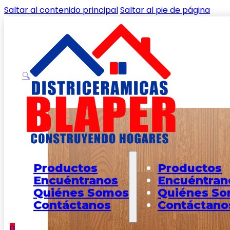
Saltar al contenido principal
Saltar al pie de página
🔍
Inicio
/
Shop
/
PISOS
/
MADERAS
/
Piso Nuevo Leño Terr
Productos
Productos
Encuéntranos
Encuéntran
Quiénes Somos
Quiénes S
Contáctanos
Contáctano
0