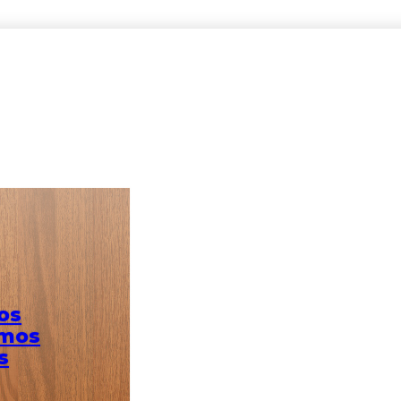
acota Cara Única 51X51
os
omos
s