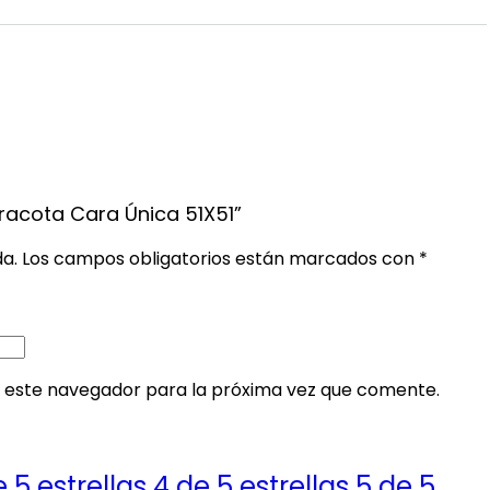
rracota Cara Única 51X51”
da.
Los campos obligatorios están marcados con
*
 este navegador para la próxima vez que comente.
e 5 estrellas
4 de 5 estrellas
5 de 5