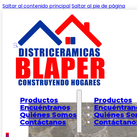
Saltar al contenido principal
Saltar al pie de página
🔍
Inicio
/
Shop
/
PAREDES
/
Pared Adriano Gris Multitono 
Productos
Productos
Encuéntranos
Encuéntran
Quiénes Somos
Quiénes S
Contáctanos
Contáctano
0