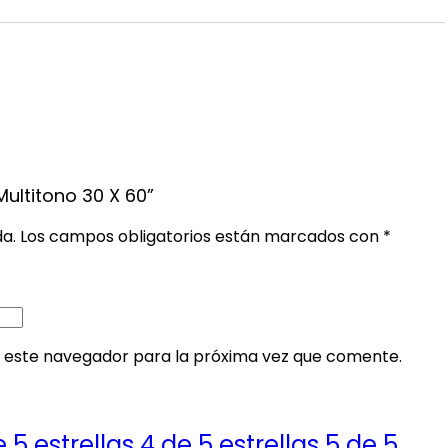
Multitono 30 X 60”
da.
Los campos obligatorios están marcados con
*
 este navegador para la próxima vez que comente.
e 5 estrellas
4 de 5 estrellas
5 de 5