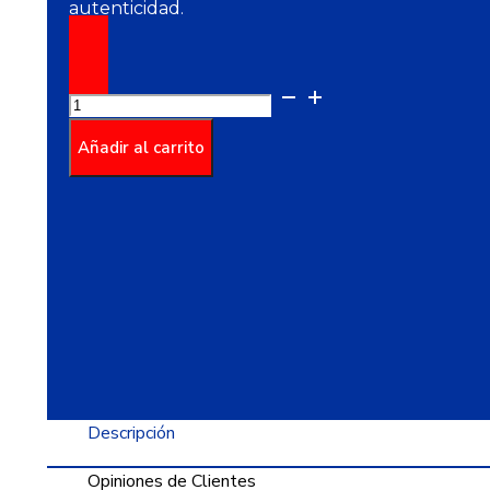
autenticidad.
Pared
Adriano
Gris
Añadir al carrito
Multitono
30
X
60
cantidad
Descripción
Opiniones de Clientes