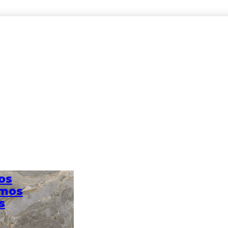
30 X 60
os
omos
s