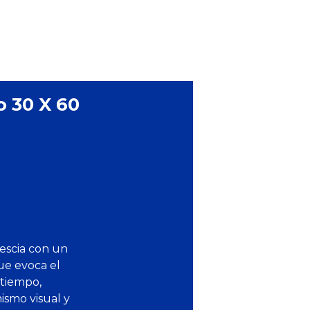
o 30 X 60
escia con un
que evoca el
 tiempo,
ismo visual y