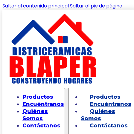
Saltar al contenido principal
Saltar al pie de página
🔍
Inicio
/
Shop
/
PEGANTES
/
CONCOLOR®
Productos
Productos
Antimanchas Blanco
Encuéntranos
Encuéntranos
Quiénes
Quiénes
Somos
Somos
Contáctanos
Contáctanos