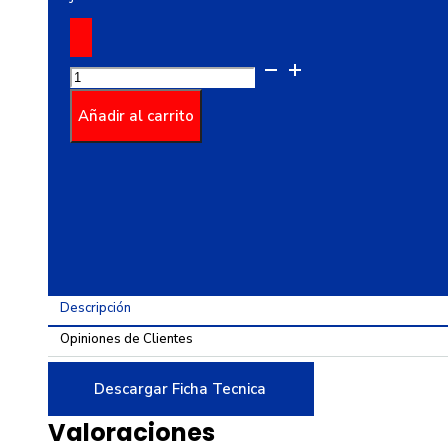
CONCOLOR®
Antimanchas
Blanco
Añadir al carrito
cantidad
Descripción
Opiniones de Clientes
Descargar Ficha Tecnica
Valoraciones