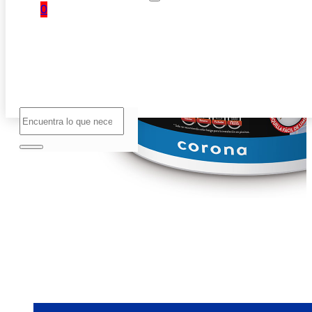
0
No hay
productos
en el
carrito.
Buscar