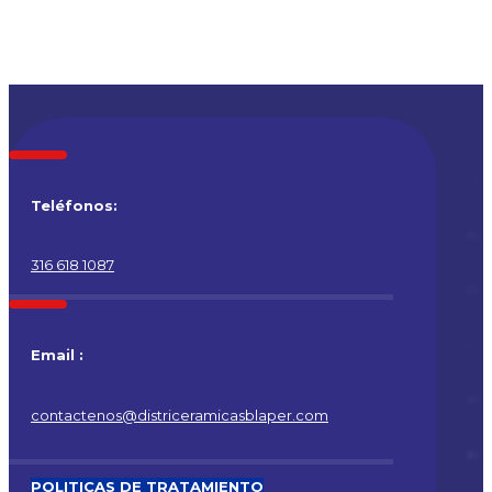
Teléfonos:
316 618 1087
Email :
contactenos@districeramicasblaper.com
POLITICAS DE TRATAMIENTO