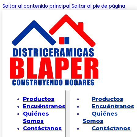
Saltar al contenido principal
Saltar al pie de página
🔍
Inicio
/
Shop
/
BAÑOS
/
SANITARIOS
/
Sanitario
Productos
Productos
Manantial Pro Redondo Bone
Encuéntranos
Encuéntranos
Quiénes
Quiénes
Somos
Somos
Contáctanos
Contáctanos