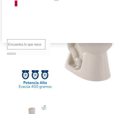
0
No hay
productos
en el
carrito.
Buscar