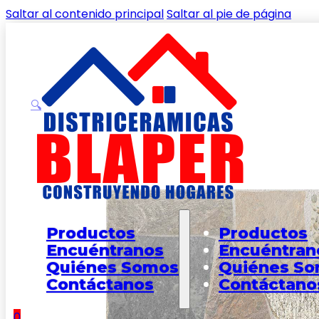
Saltar al contenido principal
Saltar al pie de página
🔍
Inicio
/
Shop
/
PISOS
/
PISOS EXTERIOR
/
Piso Turquia Mul
Productos
Productos
Encuéntranos
Encuéntran
Quiénes Somos
Quiénes S
Contáctanos
Contáctano
0