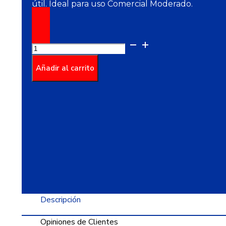
útil. Ideal para uso Comercial Moderado.
Piso
Turquia
Multicolor
Añadir al carrito
Cara
Única
51X51
cantidad
Descripción
Opiniones de Clientes