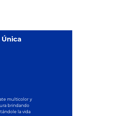
a Única
te multicolor y
dura brindando
tándole la vida