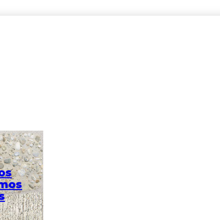
ticolor Cara Única 51X51
os
omos
s