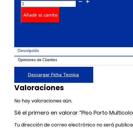
Piso
Porto
Multicolor
Añadir al carrito
Cara
Única
51X51
cantidad
Descripción
Opiniones de Clientes
Descargar Ficha Tecnica
Valoraciones
No hay valoraciones aún.
Sé el primero en valorar “Piso Porto Multicol
Tu dirección de correo electrónico no será publica