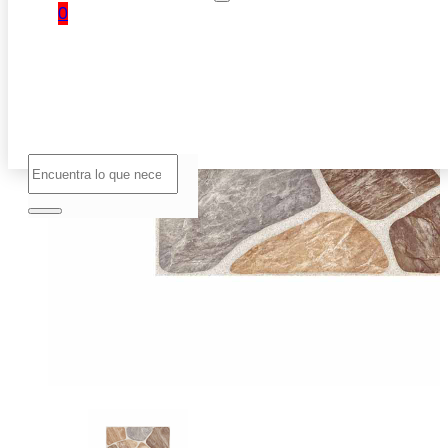
0
No hay
productos
en el
carrito.
Buscar