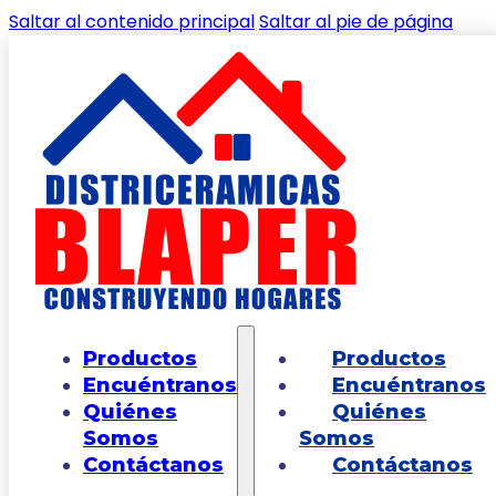
Saltar al contenido principal
Saltar al pie de página
🔍
Inicio
/
Shop
/
PISOS
/
PISOS EXTERIOR
/
Piso
Productos
Productos
Porto Multicolor Cara Única 51X51
Encuéntranos
Encuéntranos
Quiénes
Quiénes
Somos
Somos
Contáctanos
Contáctanos