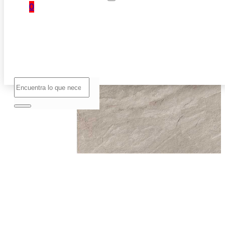
0
No hay
productos
en el
carrito.
Buscar