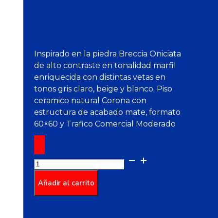
Inspirado en la piedra Breccia Oniciata
de alto contraste en tonalidad marfil
enriquecida con distintas vetas en
tonos gris claro, beige y blanco. Piso
ceramico natural Corona con
estructura de acabado mate, formato
60×60 y Trafico Comercial Moderado
Piso
Estructurado
Petra
Añadir al carrito
Tortora
Caras