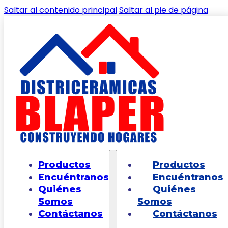
Saltar al contenido principal
Saltar al pie de página
🔍
Inicio
/
Shop
/
PISOS
/
PISO INTERIOR
/
Piso
Productos
Productos
Estructurado Petra Tortora Caras
Encuéntranos
Encuéntranos
Diferenciadas 60X60
Quiénes
Quiénes
Somos
Somos
Contáctanos
Contáctanos