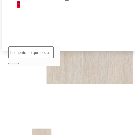
0
No hay
productos
en el
carrito.
Buscar