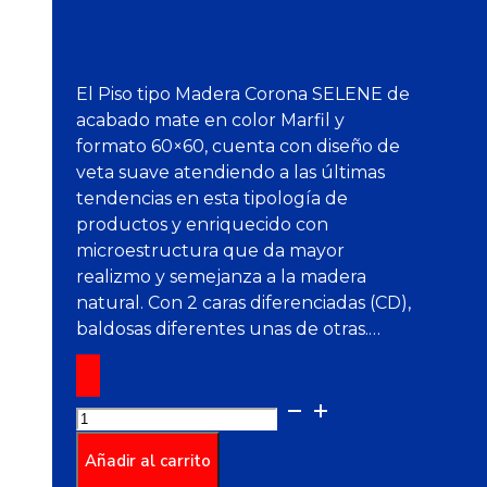
El Piso tipo Madera Corona SELENE de
acabado mate en color Marfil y
formato 60×60, cuenta con diseño de
veta suave atendiendo a las últimas
tendencias en esta tipología de
productos y enriquecido con
microestructura que da mayor
realizmo y semejanza a la madera
natural. Con 2 caras diferenciadas (CD),
baldosas diferentes unas de otras.…
Piso
Selene
Marfil
Añadir al carrito