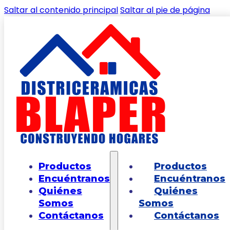
Saltar al contenido principal
Saltar al pie de página
🔍
Inicio
/
Shop
/
PISOS
/
MADERAS
/
Piso Selene
Productos
Productos
Marfil Caras Diferenciadas 60×60
Encuéntranos
Encuéntranos
Quiénes
Quiénes
Somos
Somos
Contáctanos
Contáctanos