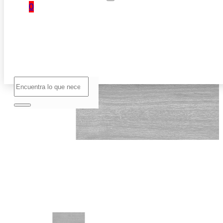
0
No hay
productos
en el
carrito.
Buscar