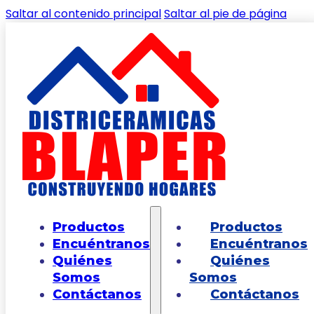
Saltar al contenido principal
Saltar al pie de página
🔍
Inicio
/
Shop
/
PISOS
/
MADERAS
/
Piso Prato gris
Productos
Productos
caras diferenciadas 60×60
Encuéntranos
Encuéntranos
Quiénes
Quiénes
Somos
Somos
Contáctanos
Contáctanos