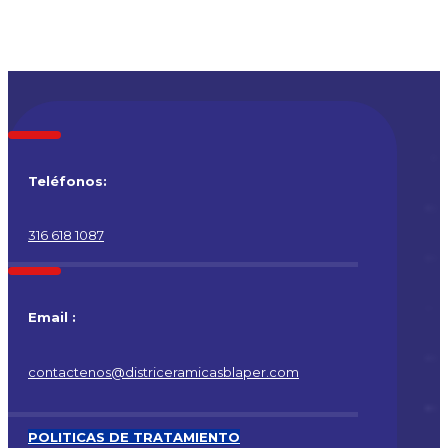
Teléfonos:
316 618 1087
Email :
contactenos@districeramicasblaper.com
POLITICAS DE TRATAMIENTO