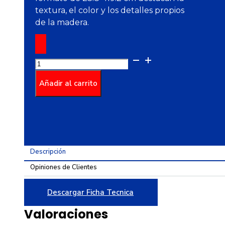
textura, el color y los detalles propios
de la madera.
Piso
Estructurado
Solari
Añadir al carrito
ARD®
PRO
Gris
Multitono
23.8X119.2
Descripción
cantidad
Opiniones de Clientes
Descargar Ficha Tecnica
Valoraciones