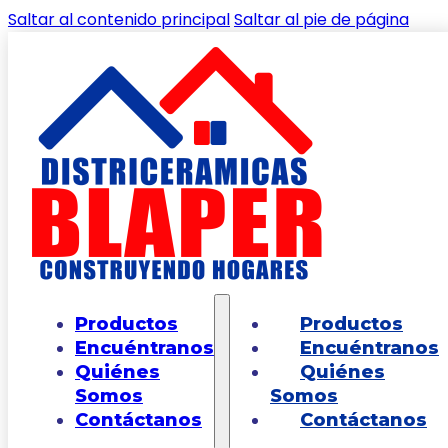
Saltar al contenido principal
Saltar al pie de página
🔍
Inicio
/
Shop
/
PISOS
/
MADERAS
/
Piso
Productos
Productos
Estructurado Solari ARD® PRO Gris Multitono
Encuéntranos
Encuéntranos
23.8X119.2
Quiénes
Quiénes
Somos
Somos
Contáctanos
Contáctanos