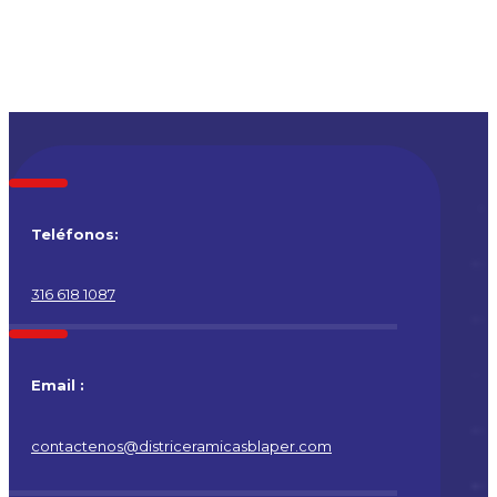
Teléfonos:
316 618 1087
Email :
contactenos@districeramicasblaper.com