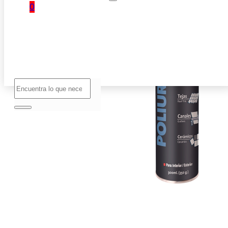
0
No hay
productos
en el
carrito.
Buscar