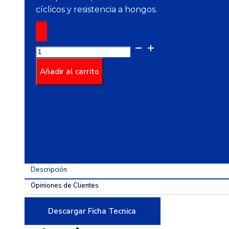
cíclicos y resistencia a hongos.
Poliuretano
100%
Blanco
Añadir al carrito
cantidad
Descripción
Opiniones de Clientes
Descargar Ficha Tecnica