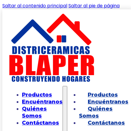
Saltar al contenido principal
Saltar al pie de página
🔍
Inicio
/
Shop
/
PINTURA, ESTUCOS Y
Productos
Productos
COMPLEMENTOS
/
SELLOS
/
Poliuretano 100%
Encuéntranos
Encuéntranos
Blanco
Quiénes
Quiénes
Somos
Somos
Contáctanos
Contáctanos