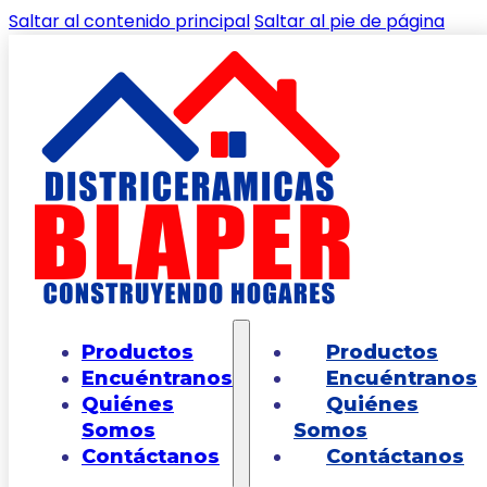
Saltar al contenido principal
Saltar al pie de página
🔍
Inicio
/
Shop
/
PINTURA, ESTUCOS Y
Productos
Productos
COMPLEMENTOS
/
PINTURAS
/
Pintura
Encuéntranos
Encuéntranos
Professional Alta Cobertura Blanco 5
Quiénes
Quiénes
Galones
Somos
Somos
Contáctanos
Contáctanos