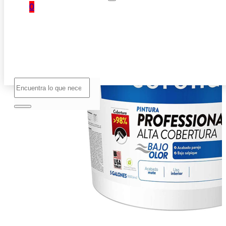
0
No hay
productos
en el
carrito.
Buscar