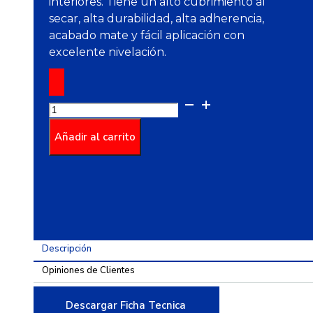
interiores. Tiene un alto cubrimiento al
secar, alta durabilidad, alta adherencia,
acabado mate y fácil aplicación con
excelente nivelación.
Pintura
Professional
Alta
Añadir al carrito
Cobertura
Blanco
5
Galones
cantidad
Descripción
Opiniones de Clientes
Descargar Ficha Tecnica