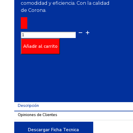
comodidad y eficiencia. Con la calidad
de Corona.
Grifería
para
Lavamanos
Añadir al carrito
Monocontrol
Barcelona
Mate
Black
cantidad
Descripción
Opiniones de Clientes
Descargar Ficha Tecnica