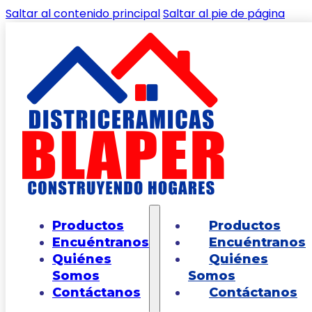
Saltar al contenido principal
Saltar al pie de página
🔍
Inicio
/
Shop
/
GRIFERIAS Y ACCESORIOS DE
Productos
Productos
BAÑOS
/
GRIFRIA LAVAMANOS
/
Grifería para
Encuéntranos
Encuéntranos
Lavamanos Monocontrol Barcelona Mate
Quiénes
Quiénes
Black
Somos
Somos
Contáctanos
Contáctanos