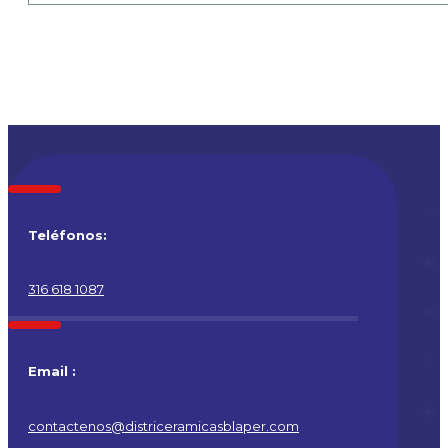
Teléfonos:
316 618 1087
Email :
contactenos@districeramicasblaper.com