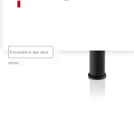
0
No hay
productos
en el
carrito.
Buscar