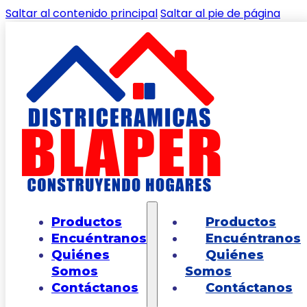
Saltar al contenido principal
Saltar al pie de página
🔍
Inicio
/
Shop
/
GRIFERIAS Y ACCESORIOS DE
Productos
Productos
BAÑOS
/
GRIFERIA DUCHAS
/
Ducha Ultra
Encuéntranos
Encuéntranos
Ahorradora Monocontrol Greta Pro SSB
Quiénes
Quiénes
Mateblack
Somos
Somos
Contáctanos
Contáctanos