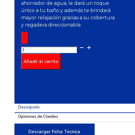
ahorrador de agua, le dará un toque
único a tu baño y además te brindará
mayor relajación gracias a su cobertura
y regadera direccionable.
Ducha
Ultra
Ahorradora
Añadir al carrito
Monocontrol
Greta
Pro
SSB
Mateblack
cantidad
Descripción
Opiniones de Clientes
Descargar Ficha Tecnica