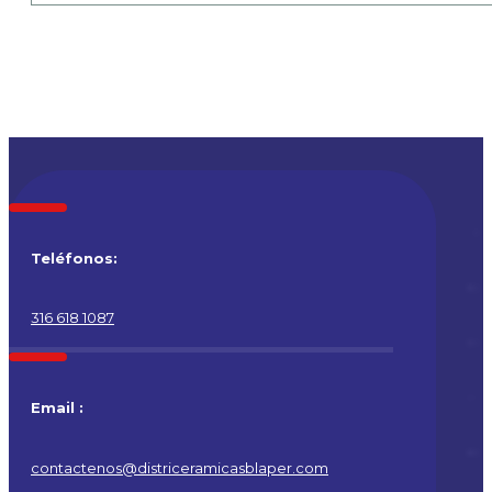
Teléfonos:
316 618 1087
Email :
contactenos@districeramicasblaper.com