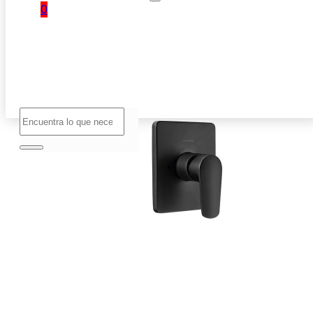
0
No hay
productos
en el
carrito.
Buscar