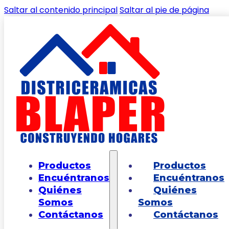
Saltar al contenido principal
Saltar al pie de página
🔍
Inicio
/
Shop
/
GRIFERIAS Y ACCESORIOS DE
Productos
Productos
BAÑOS
/
GRIFRIA LAVAMANOS
/
Grifería para
Encuéntranos
Encuéntranos
Lavamanos Sencilla Palanca Aluvia
Quiénes
Quiénes
Somos
Somos
Contáctanos
Contáctanos