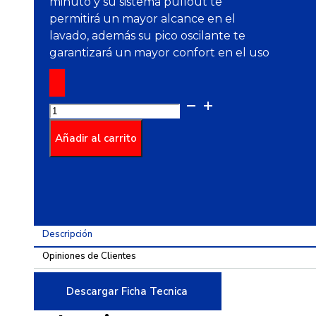
minuto y su sistema pullout te
permitirá un mayor alcance en el
lavado, además su pico oscilante te
garantizará un mayor confort en el uso
Grifería
para
Lavamanos
Añadir al carrito
Sencilla
Palanca
Aluvia
cantidad
Descripción
Opiniones de Clientes
Descargar Ficha Tecnica