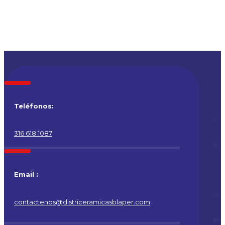
Teléfonos:
316 618 1087
Email :
contactenos@districeramicasblaper.com