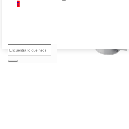
0
No hay
productos
en el
carrito.
Buscar