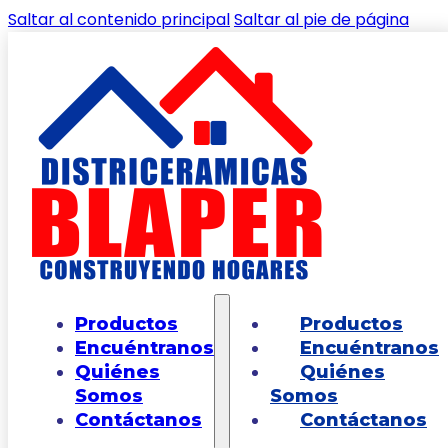
Saltar al contenido principal
Saltar al pie de página
🔍
Inicio
/
Shop
/
BAÑOS
/
COMBOS DE
Productos
Productos
BAÑO
/
Combo Manantial Pro Redondo
Encuéntranos
Encuéntranos
Blanco
Quiénes
Quiénes
Somos
Somos
Contáctanos
Contáctanos