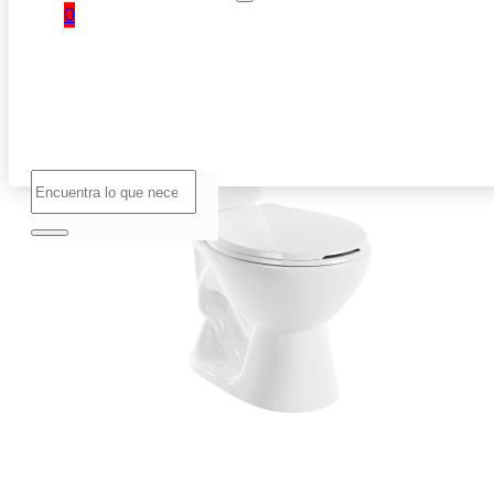
0
No hay
productos
en el
carrito.
Buscar