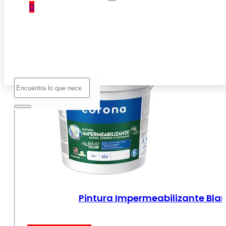
0
No hay
productos
en el
carrito.
Buscar
Pintura Impermeabilizante Bla