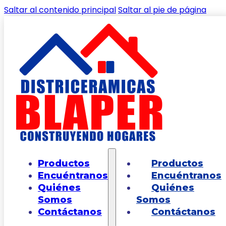
Saltar al contenido principal
Saltar al pie de página
Productos
Inicio
/
Shop
/
PINTURA, ESTUCOS Y COMPLEMENTOS
/
IM
Productos
Productos
Encuéntranos
Encuéntranos
Quiénes
Quiénes
Somos
Somos
Filtros
Contáctanos
Contáctanos