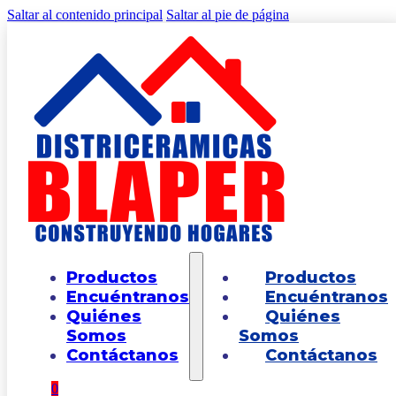
Saltar al contenido principal
Saltar al pie de página
Inicio
/
Puntos de Venta
/
BLAPER LA MESA
Productos
Productos
Celular: 3222098380
Encuéntranos
Encuéntranos
Email: blaper.lamesa@districeramicasblaper.com
Quiénes
Quiénes
Somos
Somos
Contáctanos
Contáctanos
0