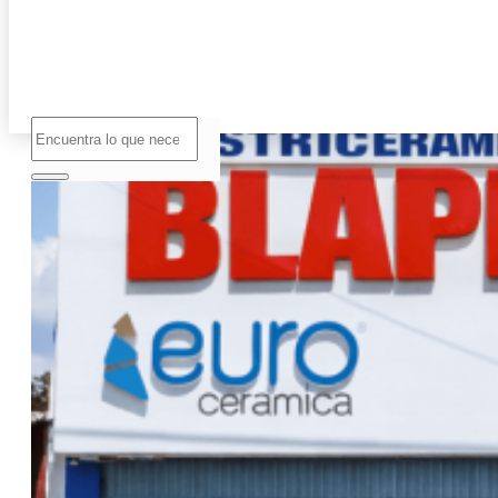
No hay
productos
en el
carrito.
Buscar